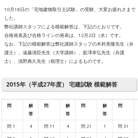
10月18日の「宅地建物取引士試験」の受験、大変お疲れさまで
した。
弊社講師スタッフによる模範解答は、下記のとおりです。
合格発表及び合格ラインの発表は、12月2日（水）です。
なお、下記の模範解答は弊社講師スタッフの木村美隆先生（弁
護士）、遠藤清臣先生（大学講師）、藍澤幸弘先生（弁護
士）、浅野典久先生（税理士）によるものです。
2015年（平成27年度） 宅建試験 模範解答
問
解
問
解
問
解
問
答
答
答
問 1
4
問 11
4
問 21
1
問 31