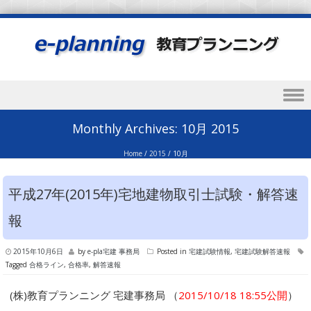
Skip to content
Monthly Archives:
10月 2015
Home
/
2015
/
10月
平成27年(2015年)宅地建物取引士試験・解答速
報
2015年10月6日
by
e-pla宅建 事務局
Posted in
宅建試験情報
,
宅建試験解答速報
Tagged
合格ライン
,
合格率
,
解答速報
(株)教育プランニング 宅建事務局 （
2015/10/18 18:55公開
）