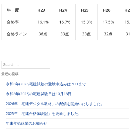
年 度
H23
H24
H25
H26
H2
合格率
16.1%
16.7%
15.3%
17.5%
15
合格ライン
36点
33点
33点
32点
3
Search
最近の投稿
令和8年(2026)宅建試験の受験申込みは7/31まで
令和8年(2026)の宅建試験日は10月18日
2026年「宅建デジタル教材」の配信を開始いたしました。
2025年「宅建合格体験記」を更新しました。
年末年始休業のお知らせ