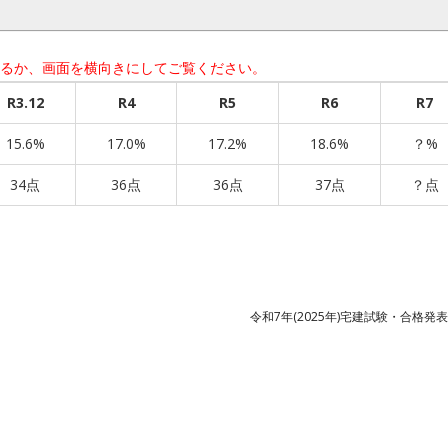
するか、画面を横向きにしてご覧ください。
R3.12
R4
R5
R6
R7
15.6%
17.0%
17.2%
18.6%
？%
34点
36点
36点
37点
？点
令和7年(2025年)宅建試験・合格発