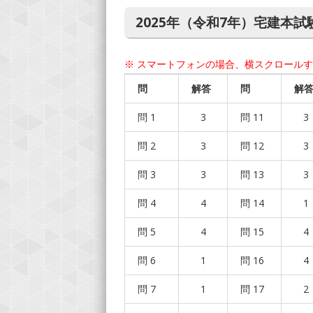
2025年（令和7年）宅建本試
※ スマートフォンの場合、横スクロール
問
解答
問
解
問 1
3
問 11
3
問 2
3
問 12
3
問 3
3
問 13
3
問 4
4
問 14
1
問 5
4
問 15
4
問 6
1
問 16
4
問 7
1
問 17
2