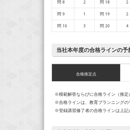
問 8
2
問 18
2
問 9
1
問 19
2
問 10
3
問 20
4
当社本年度の合格ラインの予
合格推定点
※模範解答ならびに合格ライン（推定
※合格ラインは、教育プランニングの
※登録講習修了者の合格ラインは上記