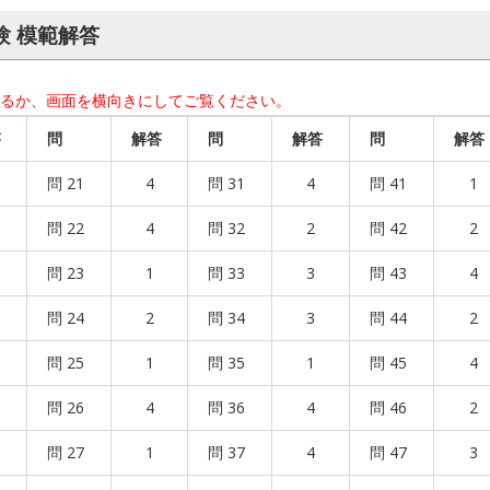
験 模範解答
するか、画面を横向きにしてご覧ください。
答
問
解答
問
解答
問
解答
問 21
4
問 31
4
問 41
1
問 22
4
問 32
2
問 42
2
問 23
1
問 33
3
問 43
4
問 24
2
問 34
3
問 44
2
問 25
1
問 35
1
問 45
4
問 26
4
問 36
4
問 46
2
問 27
1
問 37
4
問 47
3