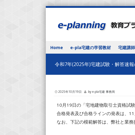
Skip to content
Home
e-pla宅建の学習教材
宅建講師
Menu
令和7年(2025年)宅建試験・解答速
2025年10月19日
by
e-pla宅建 事務局
10月19日の「宅地建物取引士資格試
合格発表及び合格ラインの発表は、11
なお、下記の模範解答は、弊社と業務