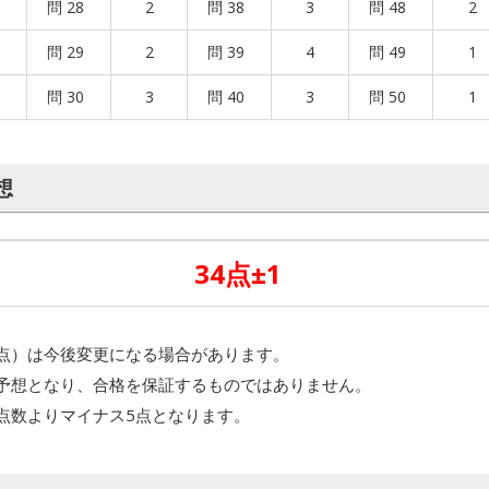
問 28
2
問 38
3
問 48
2
問 29
2
問 39
4
問 49
1
問 30
3
問 40
3
問 50
1
想
34点±1
点）は今後変更になる場合があります。
予想となり、合格を保証するものではありません。
点数よりマイナス5点となります。