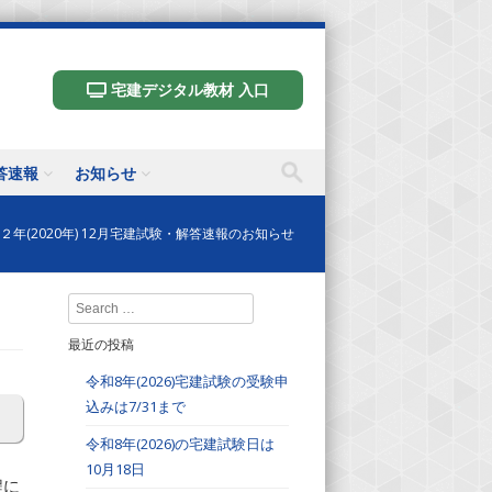
宅建デジタル教材 入口
答速報
お知らせ
２年(2020年) 12月宅建試験・解答速報のお知らせ
Search
最近の投稿
令和8年(2026)宅建試験の受験申
込みは7/31まで
令和8年(2026)の宅建試験日は
10月18日
程に