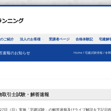
のご紹介
法人のお客様
受講者ページ
合格体験記
宅建解
・解答速報のお知らせ
Home
/
宅建試験情報
/
令和
地建物取引士試験・解答速報
月27日（日）実施「宅建試験」の解答速報及びライブ解説を下記日