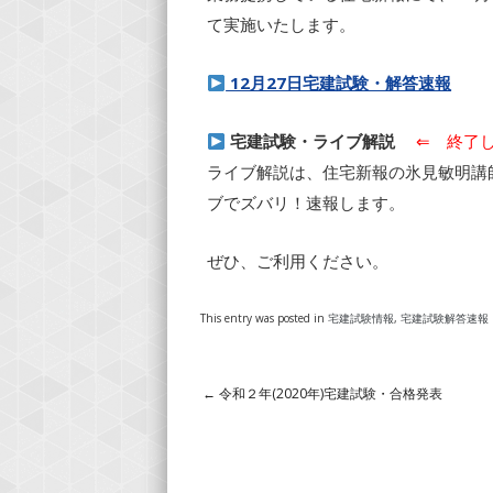
て実施いたします。
12月27日宅建試験・解答速報
宅建試験・ライブ解説
⇐ 終了
ライブ解説は、住宅新報の氷見敏明講
ブでズバリ！速報します。
ぜひ、ご利用ください。
This entry was posted in
宅建試験情報
,
宅建試験解答速報
←
令和２年(2020年)宅建試験・合格発表
Post navigation